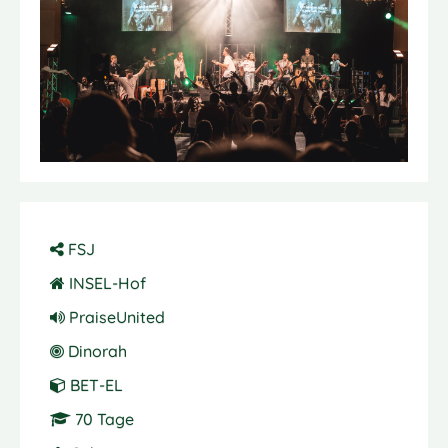
FSJ
INSEL-Hof
PraiseUnited
Dinorah
BET-EL
70 Tage