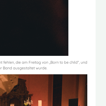
ht fehlen, die am Freitag von „Born to be child“, und
r Band ausgestaltet wurde.