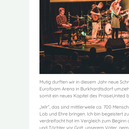
Mutig durften wir in diesem Jahr neue Schr
Eurofoam Arena in Burkhardtsdorf umzie
somit ein neues Kapitel des PraiseUnited 
„Wir“, das sind mittlerweile ca. 700 Mensc
Lob und Ehre bringen. Ich bin begeistert zu
verdreifacht hat im Vergleich zum Beginn 
und Töchter vor Gott, unserem Vater, gem