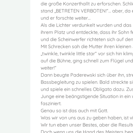
die große Konzerthallt zu erforschen. Schl
stand „BETRETEN VERBOTEN!“… aber, da er n
und er forschte weiter…
Als die Lichter verdunkelt wurden und das 
ihrem Platz und entdeckte, dass ihr Sohn f
und die Scheinwerfer richteten sich auf d
Mit Schrecken sah die Mutter ihren kleine
„twinkle, twinkle little star“ vor sich hin
auf die Bühne, ging schnell zum Flügel und 
weiter!“
Dann beugte Paderewski sich über ihn, st
Bassbegleitung zu spielen. Bald streckte s
und spiele ein schnelles Obligato dazu. 
Junge eine beängstigende Situation in ein
fasziniert.
Genau so ist das auch mit Gott.
Was wir von uns aus zu geben haben, ist v
Wir tun eben unser Bestes, aber die Result
Doch wenn uns die Hand des Meisters begl